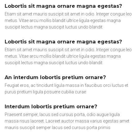
Lobortis sit magna ornare magna egestas?
Etiam sit amet mauris suscipit sit amet in odio. Integer congue leo
metus. Vitae arcu mollis blandit ultrice ligula egestas magna
suscipit lectus magna suscipit luctus undo blandit
Lobortis sit magna ornare magna egestas?
Etiam sit amet mauris suscipit sit amet in odio. Integer congue leo
metus. Vitae arcu mollis blandit ultrice ligula egestas magna
suscipit lectus magna suscipit luctus undo blandit
An interdum lobortis pretium ornare?
Feugiat eros, ac tincidunt ligula massa in faucibus orci luctus et
purus pretium ligula posuere cubilia curae
Interdum lobortis pretium ornare?
Praesent semper, lacus sed cursus porta, odio augue ligula
massa risus laoreet. Laoreet auctor massa varius egestas amet
mauris suscipit semper lacus sed cursus porta primis