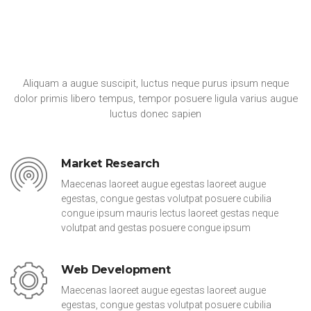
Aliquam a augue suscipit, luctus neque purus ipsum neque
dolor primis libero tempus, tempor posuere ligula varius augue
luctus donec sapien
Market Research
Maecenas laoreet augue egestas laoreet augue
egestas, congue gestas volutpat posuere cubilia
congue ipsum mauris lectus laoreet gestas neque
volutpat and gestas posuere congue ipsum
Web Development
Maecenas laoreet augue egestas laoreet augue
egestas, congue gestas volutpat posuere cubilia