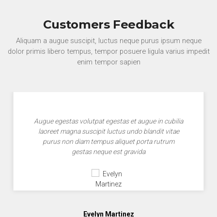
Customers Feedback
Aliquam a augue suscipit, luctus neque purus ipsum neque
dolor primis libero tempus, tempor posuere ligula varius impedit
enim tempor sapien
Augue egestas volutpat egestas et augue in cubilia
laoreet magna suscipit luctus undo blandit vitae
purus non diam tempus aliquet porta rutrum
gestas neque est gravida
Evelyn Martinez