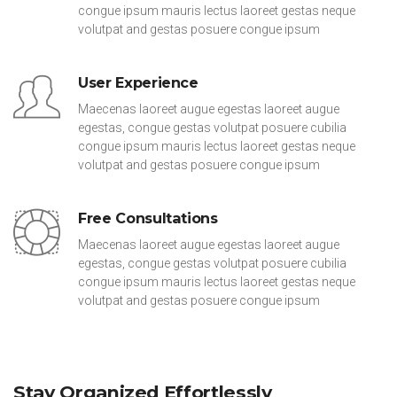
congue ipsum mauris lectus laoreet gestas neque
volutpat and gestas posuere congue ipsum
User Experience
Maecenas laoreet augue egestas laoreet augue
egestas, congue gestas volutpat posuere cubilia
congue ipsum mauris lectus laoreet gestas neque
volutpat and gestas posuere congue ipsum
Free Consultations
Maecenas laoreet augue egestas laoreet augue
egestas, congue gestas volutpat posuere cubilia
congue ipsum mauris lectus laoreet gestas neque
volutpat and gestas posuere congue ipsum
Stay Organized Effortlessly